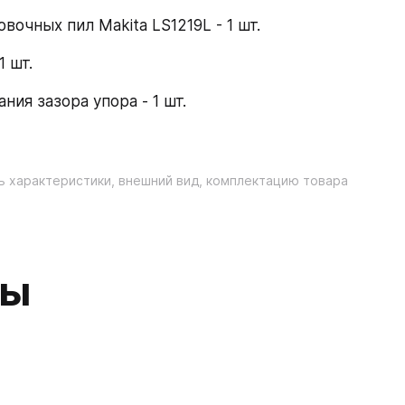
очных пил Makita LS1219L - 1 шт.
 шт.
ия зазора упора - 1 шт.
ь характеристики, внешний вид, комплектацию товара
ры