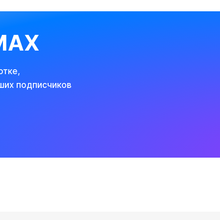
 MAX
отке,
ших подписчиков