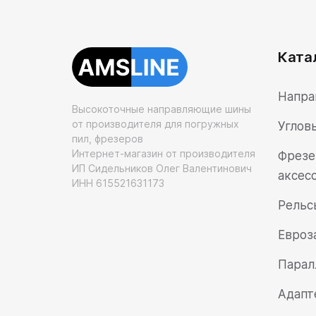
Ката
Напра
Высокоточные направляющие шины
от производителя для погружных
Углов
пил, фрезеров
Интернет-магазин от производителя
Фрезе
ИП Сидельников Олег Валентинович
аксес
ИНН 615521631173
Рельс
Евроз
Парал
Адапт