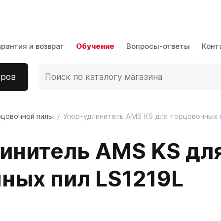
аров
арантия и возврат
Обучение
Вопросы-ответы
Конт
аров
рцовочной пилы
Упор-удлинитель AMS KS для торцовочных 
инитель AMS KS дл
ных пил LS1219L