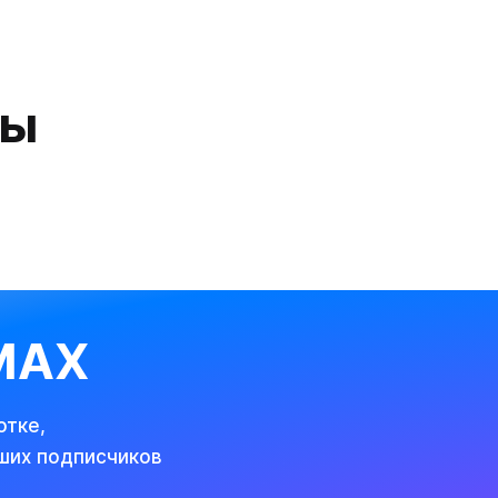
ры
 MAX
отке,
ших подписчиков