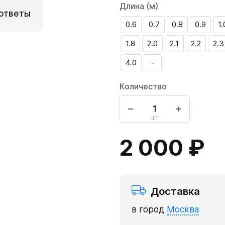
Длина (м)
ответы
0.6
0.7
0.8
0.9
1.
1.8
2.0
2.1
2.2
2.3
4.0
-
Количество
шт
2 000 ₽
Доставка
в город
Москва