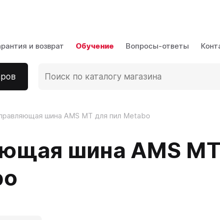
аров
арантия и возврат
Обучение
Вопросы-ответы
Конт
аров
правляющая шина AMS MT для пил Metabo
ющая шина AMS MT
bo