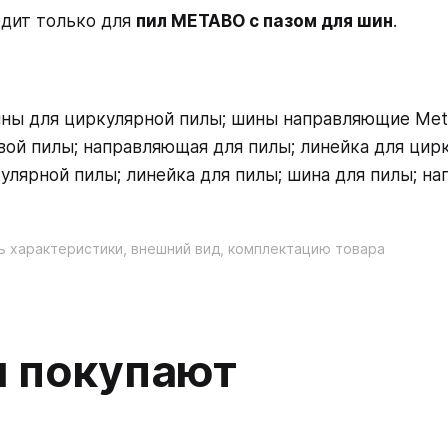
дит только для
пил METABO c пазом для шин
.
ы для циркулярной пилы; шины направляющие Met
ой пилы; направляющая для пилы; линейка для цир
лярной пилы; линейка для пилы; шина для пилы; на
ь характеристики, внешний вид, комплектацию товара
м покупают