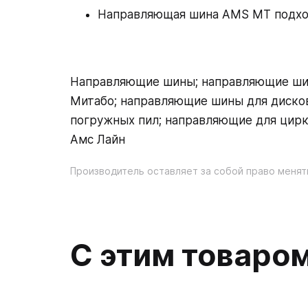
Направляющая шина AMS MT подхо
Направляющие шины; направляющие шин
Митабо; направляющие шины для дисков
погружных пил; направляющие для цирку
Амс Лайн
Производитель оставляет за собой право менят
С этим товаро