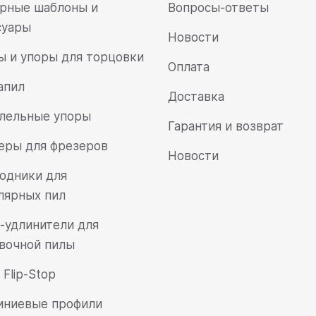
рные шаблоны и
Вопросы-ответы
суары
Новости
ы и упоры для торцовки
Оплата
апил
Доставка
лельные упоры
Гарантия и возврат
еры для фрезеров
Новости
одники для
лярных пил
-удлинители для
вочной пилы
Flip-Stop
ниевые профили