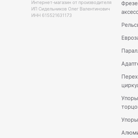
Интернет-магазин от производителя
Фрезе
ИП Сидельников Олег Валентинович
аксес
ИНН 615521631173
Рельс
Евроз
Парал
Адапт
Перех
цирку
Упоры
торцо
Упоры 
Алюми