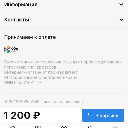
Информация
Контакты
Принимаем к оплате
Высокоточные направляющие шины от производителя для
погружных пил, фрезеров
Интернет-магазин от производителя
ИП Сидельников Олег Валентинович
ИНН 615521631173
© 2018-2026 AMS шины-направляющие
Вся информация на сайте – собственность интернет-
1 200 ₽
магазина ams-tools.ru
В корзину