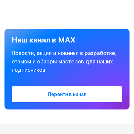
Наш канал в MAX
Новости, акции и новинки в разработке,
отзывы и обзоры мастеров для наших
подписчиков
Перейти в канал